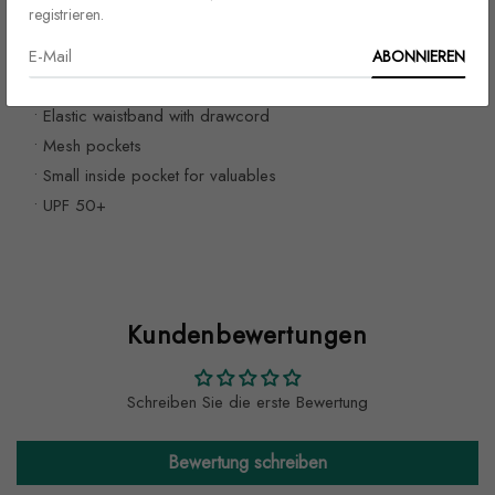
registrieren.
• Fabric weight (may vary by 5%): 5.13 oz/yd² (174 g/m²)
• Four-way stretch water-repellent microfiber fabric
ABONNIEREN
• Anti-chafe mesh inner liner
• Elastic waistband with drawcord
• Mesh pockets
• Small inside pocket for valuables
• UPF 50+
Kundenbewertungen
Schreiben Sie die erste Bewertung
Bewertung schreiben