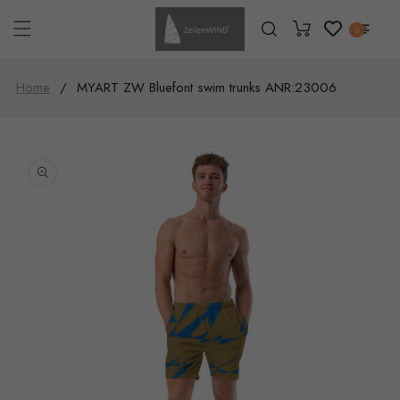
Direkt
zum
Warenkorb
0
Inhalt
Home
/
MYART ZW Bluefont swim trunks ANR:23006
u
oduktinformationen
pringen