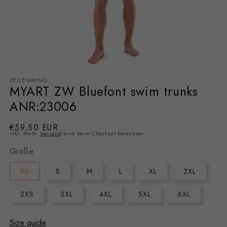
Medien
ZEILENWIND
1
MYART ZW Bluefont swim trunks
in
ANR:23006
Modal
Normaler
€59,50 EUR
öffnen
inkl. MwSt.
Versand
wird beim Checkout berechnet
Preis
Größe
XS
S
M
L
XL
2XL
2XS
3XL
4XL
5XL
6XL
Size guide