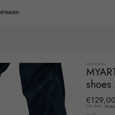
ERTRAUEN
ZEILENWIND
MYART
shoes
Normaler
€129,0
Preis
inkl. MwSt.
Versan