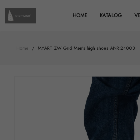
Direkt
zum
Inhalt
HOME
KATALOG
V
Home
/
MYART ZW Grid Men’s high shoes ANR:24003
Zu
Produktinformationen
springen