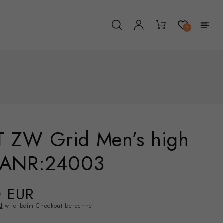
Einloggen
Warenkorb
0
 ZW Grid Men’s high
 ANR:24003
0 EUR
d
wird beim Checkout berechnet