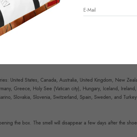
. These handmade, trendy shoes are sure to spice up your outfit
ntries: United States, Canada, Australia, United Kingdom, New Zeal
ny, Greece, Holy See (Vatican city), Hungary, Iceland, Ireland, It
no, Slovakia, Slovenia, Switzerland, Spain, Sweden, and Turkey. I
opening the box. The smell will disappear a few days after the sh