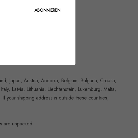
. Get yours now!
ABONNIEREN
and, Japan, Austria, Andorra, Belgium, Bulgaria, Croatia,
aly, Latvia, Lithuania, Liechtenstein, Luxemburg, Malta,
f your shipping address is outside these countries,
oes are unpacked.