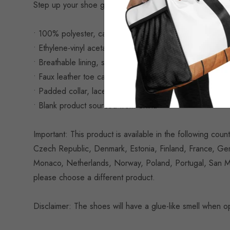
Step up your shoe game with the High Top Canvas Shoes
• 100% polyester, canvas upper side
• Ethylene-vinyl acetate (EVA) rubber outsole
• Breathable lining, soft insole
• Faux leather toe cap
• Padded collar, lace-up front
• Blank product sourced from China
Important: This product is available in the following cou
Czech Republic, Denmark, Estonia, Finland, France, Germa
Monaco, Netherlands, Norway, Poland, Portugal, San Mari
please choose a different product.
Disclaimer: The shoes will have a glue-like smell when 