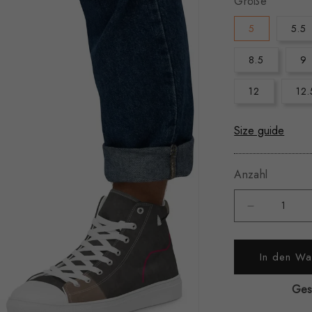
Größe
5
5.5
8.5
9
12
12.
Size guide
Anzahl
Verringere
die
In den Wa
Menge
für
Ges
MYART